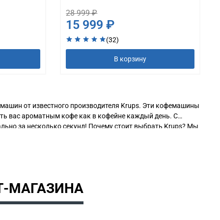
28 999 ₽
15 999 ₽
(32)
В корзину
машин от известного производителя Krups. Эти кофемашины
ать вас ароматным кофе как в кофейне каждый день. С
льно за несколько секунд! Почему стоит выбрать Krups? Мы
ь забрать товар в удобном для вас пункте выдачи. А
удет легко найти ту самую идеальную кофемашину, которая
ами наших клиентов – они помогут вам убедиться в качестве
ля, а значит, вы можете быть уверены в надежности вашей
самая современная модель может стать доступной уже
Т-МАГАЗИНА
трат времени и средств. Выбирайте Krups – качество,