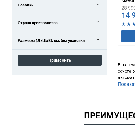
Maestr
Насадки
28 99
14 
Страна производства
Размеры (ДxШxВ), см, без упаковки
Применить
В нашем
сочетаю
автомат
предлаг
Показа
благода
соответ
нашего 
покупки.
ПРЕИМУЩЕС
сегодня!
провере