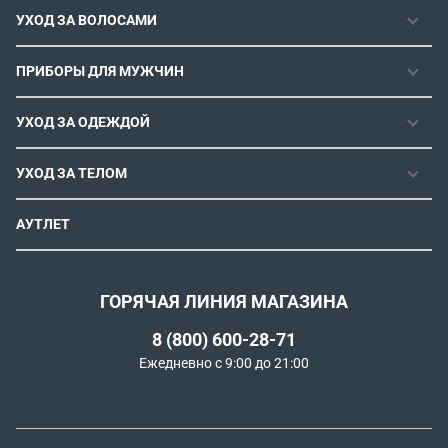
УХОД ЗА ВОЛОСАМИ
РЕМОНТОПРИГОДНОСТЬ
ФЕНЫ
СЕРВИСНЫЕ ЦЕНТРЫ
ПРИБОРЫ ДЛЯ МУЖЧИН
ФЕН-ЩЕТКИ
РОЗНИЧНЫЕ МАГАЗИНЫ
МАШИНКИ ДЛЯ СТРИЖКИ
ВЫПРЯМИТЕЛИ ДЛЯ ВОЛОС
ИНСТРУКЦИИ И FAQ
УХОД ЗА ОДЕЖДОЙ
ТРИММЕРЫ
ЭЛЕКТРОЩИПЦЫ И ПЛОЙКИ
КОНТАКТЫ И РЕКВИЗИТЫ
ПАРОГЕНЕРАТОРЫ
СТАЙЛЕРЫ
УХОД ЗА ТЕЛОМ
СПОСОБЫ ОПЛАТЫ
УТЮГИ
ВОССТАНОВЛЕНИЕ ВОЛОС
УСЛОВИЯ ДОСТАВКИ
ЭПИЛЯТОРЫ
АУТЛЕТ
ULTIMATE EXPERIENCE
ОБМЕН И ВОЗВРАТ
ROWENTA X KARL LAGERFELD
ПОЛИТИКА КОНФИДЕНЦИАЛЬНОСТИ
СОГЛАСИЕ НА ОБРАБОТКУ ДАННЫХ
ГОРЯЧАЯ ЛИНИЯ МАГАЗИНА
ПРОГРАММА ЛОЯЛЬНОСТИ
8 (800) 600-28-71
РЕКОМЕНДАТЕЛЬНЫЕ ТЕХНОЛОГИИ
Ежедневно с 9:00 до 21:00