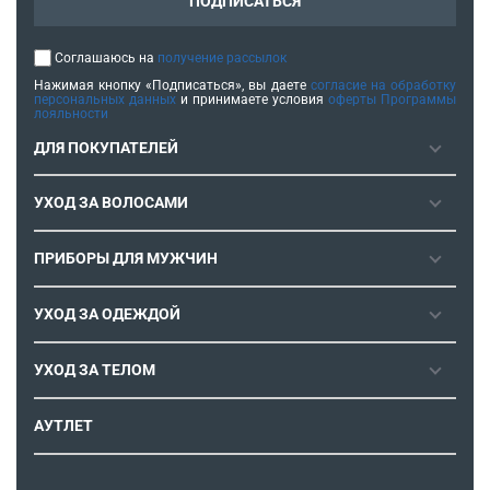
ПОДПИСАТЬСЯ
Соглашаюсь на
получение рассылок
Нажимая кнопку «Подписаться», вы даете
согласие на обработку
персональных данных
и принимаете условия
оферты Программы
лояльности
ДЛЯ ПОКУПАТЕЛЕЙ
ГАРАНТИЯ
УХОД ЗА ВОЛОСАМИ
РЕМОНТОПРИГОДНОСТЬ
ФЕНЫ
СЕРВИСНЫЕ ЦЕНТРЫ
ПРИБОРЫ ДЛЯ МУЖЧИН
ФЕН-ЩЕТКИ
РОЗНИЧНЫЕ МАГАЗИНЫ
МАШИНКИ ДЛЯ СТРИЖКИ
ВЫПРЯМИТЕЛИ ДЛЯ ВОЛОС
ИНСТРУКЦИИ И FAQ
УХОД ЗА ОДЕЖДОЙ
ТРИММЕРЫ
ЭЛЕКТРОЩИПЦЫ И ПЛОЙКИ
КОНТАКТЫ И РЕКВИЗИТЫ
ПАРОГЕНЕРАТОРЫ
СТАЙЛЕРЫ
УХОД ЗА ТЕЛОМ
СПОСОБЫ ОПЛАТЫ
УТЮГИ
ВОССТАНОВЛЕНИЕ ВОЛОС
УСЛОВИЯ ДОСТАВКИ
ЭПИЛЯТОРЫ
АУТЛЕТ
ULTIMATE EXPERIENCE
ОБМЕН И ВОЗВРАТ
ROWENTA X KARL LAGERFELD
ПОЛИТИКА КОНФИДЕНЦИАЛЬНОСТИ