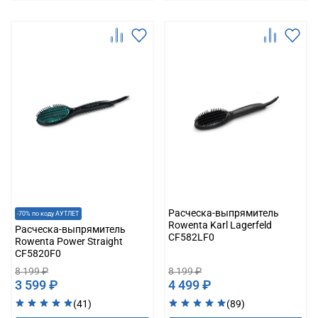
Расческа-выпрямитель
-70% по коду АУТЛЕТ
Rowenta Karl Lagerfeld
Расческа-выпрямитель
CF582LF0
Rowenta Power Straight
CF5820F0
8 199 ₽
8 199 ₽
3 599 ₽
4 499 ₽
(41)
(89)