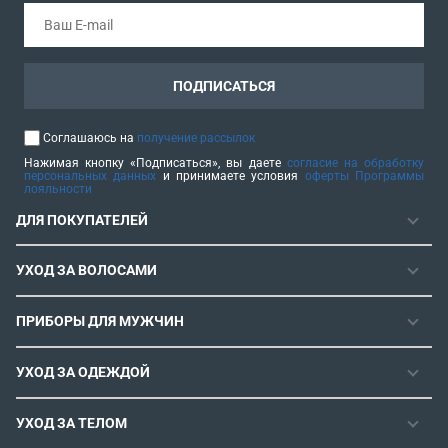
ПОДПИСАТЬСЯ
Соглашаюсь на
получение рассылок
Нажимая кнопку «Подписаться», вы даете
согласие на обработку
персональных данных
и принимаете условия
оферты Программы
лояльности
ДЛЯ ПОКУПАТЕЛЕЙ
ГАРАНТИЯ
УХОД ЗА ВОЛОСАМИ
РЕМОНТОПРИГОДНОСТЬ
ФЕНЫ
СЕРВИСНЫЕ ЦЕНТРЫ
ПРИБОРЫ ДЛЯ МУЖЧИН
ФЕН-ЩЕТКИ
РОЗНИЧНЫЕ МАГАЗИНЫ
МАШИНКИ ДЛЯ СТРИЖКИ
ВЫПРЯМИТЕЛИ ДЛЯ ВОЛОС
ИНСТРУКЦИИ И FAQ
УХОД ЗА ОДЕЖДОЙ
ТРИММЕРЫ
ЭЛЕКТРОЩИПЦЫ И ПЛОЙКИ
КОНТАКТЫ И РЕКВИЗИТЫ
ПАРОГЕНЕРАТОРЫ
СТАЙЛЕРЫ
УХОД ЗА ТЕЛОМ
СПОСОБЫ ОПЛАТЫ
УТЮГИ
ВОССТАНОВЛЕНИЕ ВОЛОС