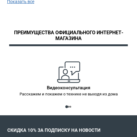
Показать все
сравнить цены и купить выпрямитель для
волос Ровента с гарантией производителя по
выгодной цене. Заказать выпрямитель для
волос Rowenta можно в любой город - мы
ПРЕИМУЩЕСТВА ОФИЦИАЛЬНОГО ИНТЕРНЕТ-
работаем по всей России.
МАГАЗИНА
Видеоконсультация
Расскажем и покажем о технике не выходя из дома
СКИДКА 10% ЗА ПОДПИСКУ НА НОВОСТИ