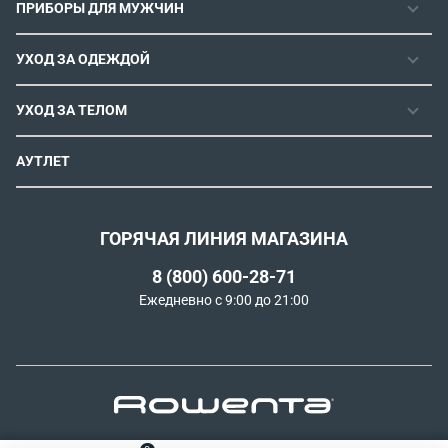
ПРИБОРЫ ДЛЯ МУЖЧИН
ФЕН-ЩЕТКИ
РОЗНИЧНЫЕ МАГАЗИНЫ
МАШИНКИ ДЛЯ СТРИЖКИ
ВЫПРЯМИТЕЛИ ДЛЯ ВОЛОС
ИНСТРУКЦИИ И FAQ
УХОД ЗА ОДЕЖДОЙ
ТРИММЕРЫ
ЭЛЕКТРОЩИПЦЫ И ПЛОЙКИ
КОНТАКТЫ И РЕКВИЗИТЫ
ПАРОГЕНЕРАТОРЫ
СТАЙЛЕРЫ
УХОД ЗА ТЕЛОМ
СПОСОБЫ ОПЛАТЫ
УТЮГИ
ВОССТАНОВЛЕНИЕ ВОЛОС
УСЛОВИЯ ДОСТАВКИ
ЭПИЛЯТОРЫ
АУТЛЕТ
ULTIMATE EXPERIENCE
ОБМЕН И ВОЗВРАТ
ROWENTA X KARL LAGERFELD
ПОЛИТИКА КОНФИДЕНЦИАЛЬНОСТИ
СОГЛАСИЕ НА ОБРАБОТКУ ДАННЫХ
ГОРЯЧАЯ ЛИНИЯ МАГАЗИНА
ПРОГРАММА ЛОЯЛЬНОСТИ
8 (800) 600-28-71
РЕКОМЕНДАТЕЛЬНЫЕ ТЕХНОЛОГИИ
Ежедневно с 9:00 до 21:00