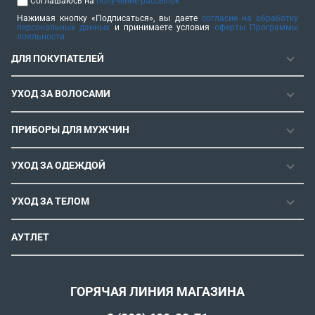
Соглашаюсь на
получение рассылок
Нажимая кнопку «Подписаться», вы даете
согласие на обработку
персональных данных
и принимаете условия
оферты Программы
лояльности
ДЛЯ ПОКУПАТЕЛЕЙ
ГАРАНТИЯ
УХОД ЗА ВОЛОСАМИ
РЕМОНТОПРИГОДНОСТЬ
ФЕНЫ
СЕРВИСНЫЕ ЦЕНТРЫ
ПРИБОРЫ ДЛЯ МУЖЧИН
ФЕН-ЩЕТКИ
РОЗНИЧНЫЕ МАГАЗИНЫ
МАШИНКИ ДЛЯ СТРИЖКИ
ВЫПРЯМИТЕЛИ ДЛЯ ВОЛОС
ИНСТРУКЦИИ И FAQ
УХОД ЗА ОДЕЖДОЙ
ТРИММЕРЫ
ЭЛЕКТРОЩИПЦЫ И ПЛОЙКИ
КОНТАКТЫ И РЕКВИЗИТЫ
ПАРОГЕНЕРАТОРЫ
СТАЙЛЕРЫ
УХОД ЗА ТЕЛОМ
СПОСОБЫ ОПЛАТЫ
УТЮГИ
ВОССТАНОВЛЕНИЕ ВОЛОС
УСЛОВИЯ ДОСТАВКИ
ЭПИЛЯТОРЫ
АУТЛЕТ
ULTIMATE EXPERIENCE
ОБМЕН И ВОЗВРАТ
ROWENTA X KARL LAGERFELD
ПОЛИТИКА КОНФИДЕНЦИАЛЬНОСТИ
СОГЛАСИЕ НА ОБРАБОТКУ ДАННЫХ
ГОРЯЧАЯ ЛИНИЯ МАГАЗИНА
ПРОГРАММА ЛОЯЛЬНОСТИ