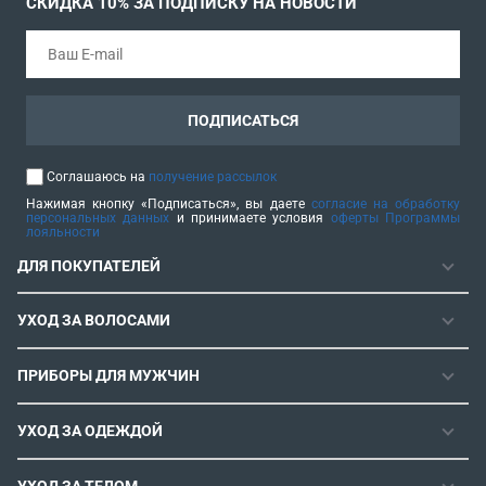
СКИДКА 10% ЗА ПОДПИСКУ НА НОВОСТИ
ПОДПИСАТЬСЯ
Соглашаюсь на
получение рассылок
Нажимая кнопку «Подписаться», вы даете
согласие на обработку
персональных данных
и принимаете условия
оферты Программы
лояльности
ДЛЯ ПОКУПАТЕЛЕЙ
ГАРАНТИЯ
УХОД ЗА ВОЛОСАМИ
РЕМОНТОПРИГОДНОСТЬ
ФЕНЫ
СЕРВИСНЫЕ ЦЕНТРЫ
ПРИБОРЫ ДЛЯ МУЖЧИН
ФЕН-ЩЕТКИ
РОЗНИЧНЫЕ МАГАЗИНЫ
МАШИНКИ ДЛЯ СТРИЖКИ
ВЫПРЯМИТЕЛИ ДЛЯ ВОЛОС
ИНСТРУКЦИИ И FAQ
УХОД ЗА ОДЕЖДОЙ
ТРИММЕРЫ
ЭЛЕКТРОЩИПЦЫ И ПЛОЙКИ
КОНТАКТЫ И РЕКВИЗИТЫ
ПАРОГЕНЕРАТОРЫ
СТАЙЛЕРЫ
УХОД ЗА ТЕЛОМ