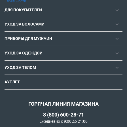
лояльности
ДЛЯ ПОКУПАТЕЛЕЙ
ГАРАНТИЯ
УХОД ЗА ВОЛОСАМИ
РЕМОНТОПРИГОДНОСТЬ
ФЕНЫ
СЕРВИСНЫЕ ЦЕНТРЫ
ПРИБОРЫ ДЛЯ МУЖЧИН
ФЕН-ЩЕТКИ
РОЗНИЧНЫЕ МАГАЗИНЫ
МАШИНКИ ДЛЯ СТРИЖКИ
ВЫПРЯМИТЕЛИ ДЛЯ ВОЛОС
ИНСТРУКЦИИ И FAQ
УХОД ЗА ОДЕЖДОЙ
ТРИММЕРЫ
ЭЛЕКТРОЩИПЦЫ И ПЛОЙКИ
КОНТАКТЫ И РЕКВИЗИТЫ
ПАРОГЕНЕРАТОРЫ
СТАЙЛЕРЫ
УХОД ЗА ТЕЛОМ
СПОСОБЫ ОПЛАТЫ
УТЮГИ
ВОССТАНОВЛЕНИЕ ВОЛОС
УСЛОВИЯ ДОСТАВКИ
ЭПИЛЯТОРЫ
АУТЛЕТ
ULTIMATE EXPERIENCE
ОБМЕН И ВОЗВРАТ
ROWENTA X KARL LAGERFELD
ПОЛИТИКА КОНФИДЕНЦИАЛЬНОСТИ
СОГЛАСИЕ НА ОБРАБОТКУ ДАННЫХ
ГОРЯЧАЯ ЛИНИЯ МАГАЗИНА
ПРОГРАММА ЛОЯЛЬНОСТИ
8 (800) 600-28-71
РЕКОМЕНДАТЕЛЬНЫЕ ТЕХНОЛОГИИ
Ежедневно с 9:00 до 21:00