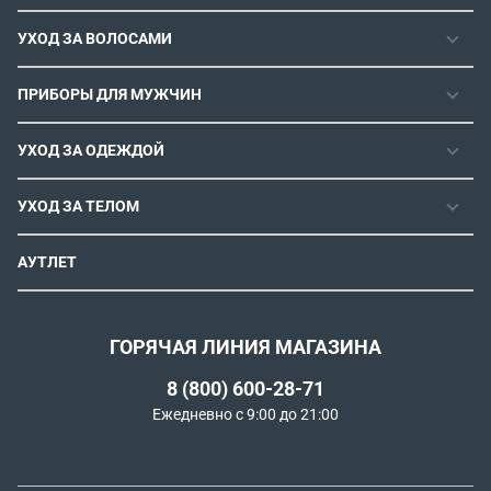
ГАРАНТИЯ
УХОД ЗА ВОЛОСАМИ
РЕМОНТОПРИГОДНОСТЬ
ФЕНЫ
СЕРВИСНЫЕ ЦЕНТРЫ
ПРИБОРЫ ДЛЯ МУЖЧИН
ФЕН-ЩЕТКИ
РОЗНИЧНЫЕ МАГАЗИНЫ
МАШИНКИ ДЛЯ СТРИЖКИ
ВЫПРЯМИТЕЛИ ДЛЯ ВОЛОС
ИНСТРУКЦИИ И FAQ
УХОД ЗА ОДЕЖДОЙ
ТРИММЕРЫ
ЭЛЕКТРОЩИПЦЫ И ПЛОЙКИ
КОНТАКТЫ И РЕКВИЗИТЫ
ПАРОГЕНЕРАТОРЫ
СТАЙЛЕРЫ
УХОД ЗА ТЕЛОМ
СПОСОБЫ ОПЛАТЫ
УТЮГИ
ВОССТАНОВЛЕНИЕ ВОЛОС
УСЛОВИЯ ДОСТАВКИ
ЭПИЛЯТОРЫ
АУТЛЕТ
ULTIMATE EXPERIENCE
ОБМЕН И ВОЗВРАТ
ROWENTA X KARL LAGERFELD
ПОЛИТИКА КОНФИДЕНЦИАЛЬНОСТИ
СОГЛАСИЕ НА ОБРАБОТКУ ДАННЫХ
ГОРЯЧАЯ ЛИНИЯ МАГАЗИНА
ПРОГРАММА ЛОЯЛЬНОСТИ
8 (800) 600-28-71
РЕКОМЕНДАТЕЛЬНЫЕ ТЕХНОЛОГИИ
Ежедневно с 9:00 до 21:00