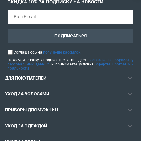
СКИДКА 10% ЗА ПОДПИСКУ НА НОВОСТИ
ПОДПИСАТЬСЯ
Соглашаюсь на
получение рассылок
Нажимая кнопку «Подписаться», вы даете
согласие на обработку
персональных данных
и принимаете условия
оферты Программы
лояльности
ДЛЯ ПОКУПАТЕЛЕЙ
ГАРАНТИЯ
УХОД ЗА ВОЛОСАМИ
РЕМОНТОПРИГОДНОСТЬ
ФЕНЫ
СЕРВИСНЫЕ ЦЕНТРЫ
ПРИБОРЫ ДЛЯ МУЖЧИН
ФЕН-ЩЕТКИ
РОЗНИЧНЫЕ МАГАЗИНЫ
МАШИНКИ ДЛЯ СТРИЖКИ
ВЫПРЯМИТЕЛИ ДЛЯ ВОЛОС
ИНСТРУКЦИИ И FAQ
УХОД ЗА ОДЕЖДОЙ
ТРИММЕРЫ
ЭЛЕКТРОЩИПЦЫ И ПЛОЙКИ
КОНТАКТЫ И РЕКВИЗИТЫ
ПАРОГЕНЕРАТОРЫ
СТАЙЛЕРЫ