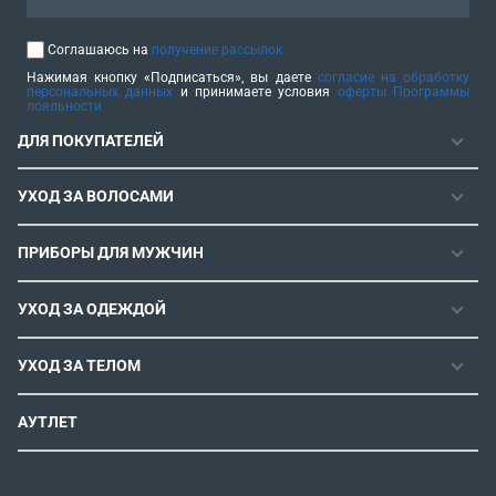
Соглашаюсь на
получение рассылок
Нажимая кнопку «Подписаться», вы даете
согласие на обработку
персональных данных
и принимаете условия
оферты Программы
лояльности
ДЛЯ ПОКУПАТЕЛЕЙ
ГАРАНТИЯ
УХОД ЗА ВОЛОСАМИ
РЕМОНТОПРИГОДНОСТЬ
ФЕНЫ
СЕРВИСНЫЕ ЦЕНТРЫ
ПРИБОРЫ ДЛЯ МУЖЧИН
ФЕН-ЩЕТКИ
РОЗНИЧНЫЕ МАГАЗИНЫ
МАШИНКИ ДЛЯ СТРИЖКИ
ВЫПРЯМИТЕЛИ ДЛЯ ВОЛОС
ИНСТРУКЦИИ И FAQ
УХОД ЗА ОДЕЖДОЙ
ТРИММЕРЫ
ЭЛЕКТРОЩИПЦЫ И ПЛОЙКИ
КОНТАКТЫ И РЕКВИЗИТЫ
ПАРОГЕНЕРАТОРЫ
СТАЙЛЕРЫ
УХОД ЗА ТЕЛОМ
СПОСОБЫ ОПЛАТЫ
УТЮГИ
ВОССТАНОВЛЕНИЕ ВОЛОС
УСЛОВИЯ ДОСТАВКИ
ЭПИЛЯТОРЫ
АУТЛЕТ
ULTIMATE EXPERIENCE
ОБМЕН И ВОЗВРАТ
ROWENTA X KARL LAGERFELD
ПОЛИТИКА КОНФИДЕНЦИАЛЬНОСТИ
СОГЛАСИЕ НА ОБРАБОТКУ ДАННЫХ