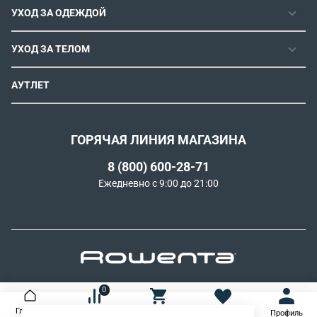
ВЫПРЯМИТЕЛИ ДЛЯ ВОЛОС
ИНСТРУКЦИИ И FAQ
УХОД ЗА ОДЕЖДОЙ
ТРИММЕРЫ
ЭЛЕКТРОЩИПЦЫ И ПЛОЙКИ
КОНТАКТЫ И РЕКВИЗИТЫ
ПАРОГЕНЕРАТОРЫ
СТАЙЛЕРЫ
УХОД ЗА ТЕЛОМ
СПОСОБЫ ОПЛАТЫ
УТЮГИ
ВОССТАНОВЛЕНИЕ ВОЛОС
УСЛОВИЯ ДОСТАВКИ
ЭПИЛЯТОРЫ
АУТЛЕТ
ULTIMATE EXPERIENCE
ОБМЕН И ВОЗВРАТ
ROWENTA X KARL LAGERFELD
ПОЛИТИКА КОНФИДЕНЦИАЛЬНОСТИ
СОГЛАСИЕ НА ОБРАБОТКУ ДАННЫХ
ГОРЯЧАЯ ЛИНИЯ МАГАЗИНА
ПРОГРАММА ЛОЯЛЬНОСТИ
8 (800) 600-28-71
РЕКОМЕНДАТЕЛЬНЫЕ ТЕХНОЛОГИИ
Ежедневно с 9:00 до 21:00
0
© 2026 Официальный интернет-магазин Rowenta
Главная
Сравнение
Корзина
Избранное
Профиль