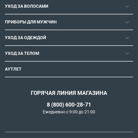
УХОД ЗА ВОЛОСАМИ
РЕМОНТОПРИГОДНОСТЬ
ФЕНЫ
СЕРВИСНЫЕ ЦЕНТРЫ
ПРИБОРЫ ДЛЯ МУЖЧИН
ФЕН-ЩЕТКИ
РОЗНИЧНЫЕ МАГАЗИНЫ
МАШИНКИ ДЛЯ СТРИЖКИ
ВЫПРЯМИТЕЛИ ДЛЯ ВОЛОС
ИНСТРУКЦИИ И FAQ
УХОД ЗА ОДЕЖДОЙ
ТРИММЕРЫ
ЭЛЕКТРОЩИПЦЫ И ПЛОЙКИ
КОНТАКТЫ И РЕКВИЗИТЫ
ПАРОГЕНЕРАТОРЫ
СТАЙЛЕРЫ
УХОД ЗА ТЕЛОМ
СПОСОБЫ ОПЛАТЫ
УТЮГИ
ВОССТАНОВЛЕНИЕ ВОЛОС
УСЛОВИЯ ДОСТАВКИ
ЭПИЛЯТОРЫ
АУТЛЕТ
ULTIMATE EXPERIENCE
ОБМЕН И ВОЗВРАТ
ROWENTA X KARL LAGERFELD
ПОЛИТИКА КОНФИДЕНЦИАЛЬНОСТИ
СОГЛАСИЕ НА ОБРАБОТКУ ДАННЫХ
ГОРЯЧАЯ ЛИНИЯ МАГАЗИНА
ПРОГРАММА ЛОЯЛЬНОСТИ
8 (800) 600-28-71
РЕКОМЕНДАТЕЛЬНЫЕ ТЕХНОЛОГИИ
Ежедневно с 9:00 до 21:00