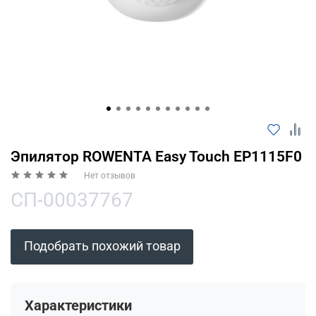
Оплачивайте сегодня только
25
% картой
любого банка
Получайте товар
выбранный способом
Оставшиеся
75
% будут
Эпилятор ROWENTA Easy Touch EP1115F0
списываться
с вашей карты
Нет отзывов
по
25
%
каждые 2 недели
СП-00037767
Подобрать похожий товар
Подробнее
об оплате Плайтом
Характеристики