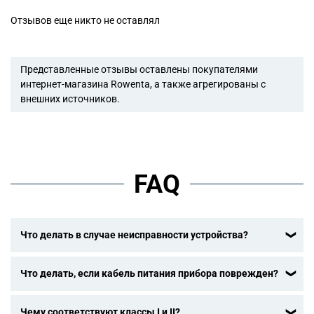
Отзывов еще никто не оставлял
Представленные отзывы оставлены покупателями
интернет-магазина Rowenta, а также агрегированы с
внешних источников.
FAQ
Что делать в случае неисправности устройства?
После ознакомления с инструкциями по запуску прибора
Что делать, если кабель питания прибора поврежден?
в руководстве пользователя убедитесь, что
электрическая розетка находится в рабочем состоянии,
Не пользуйтесь устройством. Во избежание опасной
подключив к ней другое устройство. Если прибор не
Чему соответствуют классы I и II?
ситуации, замените кабель в центре технического