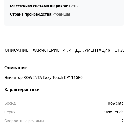
Массажная система шариков:
Есть
Остались вопросы?
8 800 302-02-51
25
Страна производства:
Франция
раз в 2 недели
plait.ru
ОПИСАНИЕ
ХАРАКТЕРИСТИКИ
ДОКУМЕНТАЦИЯ
ОТЗЫ
Описание
Эпилятор ROWENTA Easy Touch EP1115F0
Характеристики
раз в 2 недели
Бренд
Rowenta
Серия
Easy Touch
Скоростные режимы
2