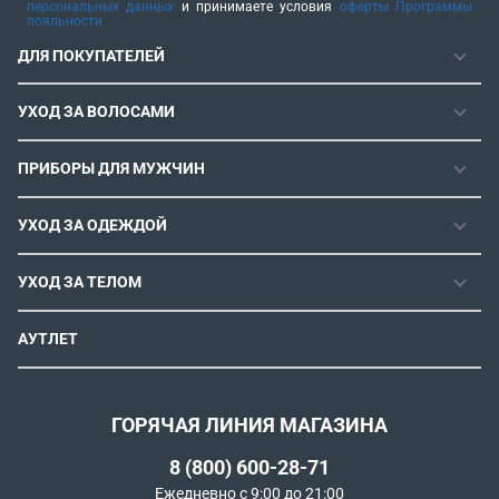
персональных данных
и принимаете условия
оферты Программы
лояльности
ДЛЯ ПОКУПАТЕЛЕЙ
ГАРАНТИЯ
УХОД ЗА ВОЛОСАМИ
РЕМОНТОПРИГОДНОСТЬ
ФЕНЫ
СЕРВИСНЫЕ ЦЕНТРЫ
ПРИБОРЫ ДЛЯ МУЖЧИН
ФЕН-ЩЕТКИ
РОЗНИЧНЫЕ МАГАЗИНЫ
МАШИНКИ ДЛЯ СТРИЖКИ
ВЫПРЯМИТЕЛИ ДЛЯ ВОЛОС
ИНСТРУКЦИИ И FAQ
УХОД ЗА ОДЕЖДОЙ
ТРИММЕРЫ
ЭЛЕКТРОЩИПЦЫ И ПЛОЙКИ
КОНТАКТЫ И РЕКВИЗИТЫ
ПАРОГЕНЕРАТОРЫ
СТАЙЛЕРЫ
УХОД ЗА ТЕЛОМ
СПОСОБЫ ОПЛАТЫ
УТЮГИ
ВОССТАНОВЛЕНИЕ ВОЛОС
УСЛОВИЯ ДОСТАВКИ
ЭПИЛЯТОРЫ
АУТЛЕТ
ULTIMATE EXPERIENCE
ОБМЕН И ВОЗВРАТ
ROWENTA X KARL LAGERFELD
ПОЛИТИКА КОНФИДЕНЦИАЛЬНОСТИ
СОГЛАСИЕ НА ОБРАБОТКУ ДАННЫХ
ГОРЯЧАЯ ЛИНИЯ МАГАЗИНА
ПРОГРАММА ЛОЯЛЬНОСТИ
8 (800) 600-28-71
РЕКОМЕНДАТЕЛЬНЫЕ ТЕХНОЛОГИИ
Ежедневно с 9:00 до 21:00