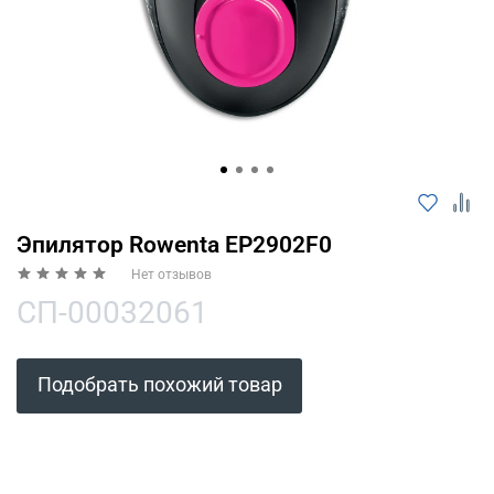
Оплачивайте сегодня только
25
% картой
любого банка
Получайте товар
выбранный способом
Оставшиеся
75
% будут
Эпилятор Rowenta EP2902F0
списываться
с вашей карты
Нет отзывов
по
25
%
каждые 2 недели
СП-00032061
Подобрать похожий товар
Подробнее
об оплате Плайтом