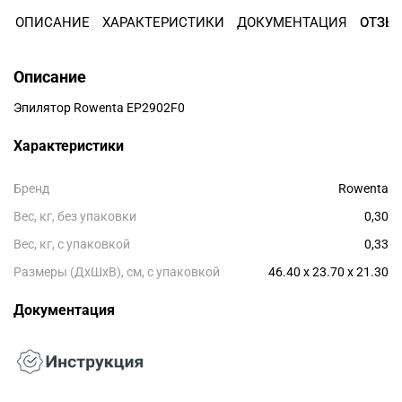
Остались вопросы?
ОПИСАНИЕ
ХАРАКТЕРИСТИКИ
ДОКУМЕНТАЦИЯ
ОТЗЫ
8 800 302-02-51
25
раз в 2 недели
plait.ru
Описание
Эпилятор Rowenta EP2902F0
Характеристики
Бренд
Rowenta
Вес, кг, без упаковки
0,30
Вес, кг, с упаковкой
0,33
Размеры (ДxШxВ), см, с упаковкой
46.40 x 23.70 x 21.30
Документация
раз в 2 недели