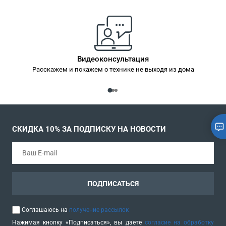
эпилятора к коже. При удалении волос с подмышек не
забывайте использовать специальную насадку «для
чувствительных областей», которая крепится к головке
эпилятора.
Видеоконсультация
Расскажем и покажем о технике не выходя из дома
СКИДКА 10% ЗА ПОДПИСКУ НА НОВОСТИ
ПОДПИСАТЬСЯ
Соглашаюсь на
получение рассылок
Нажимая кнопку «Подписаться», вы даете
согласие на обработку