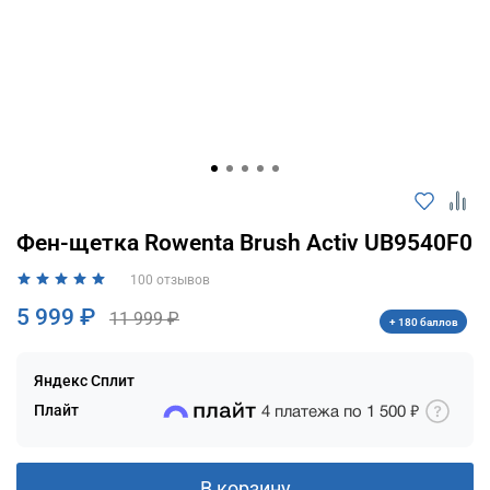
Оплачивайте сегодня только
25
% картой
любого банка
Получайте товар
выбранный способом
Оставшиеся
75
% будут
Фен-щетка Rowenta Brush Activ UB9540F0
списываться
с вашей карты
100 отзывов
по
25
%
каждые 2 недели
5 999 ₽
11 999 ₽
+ 180 баллов
Яндекс Сплит
Подробнее
Плайт
4 платежа по
1 500 ₽
об оплате Плайтом
В корзину