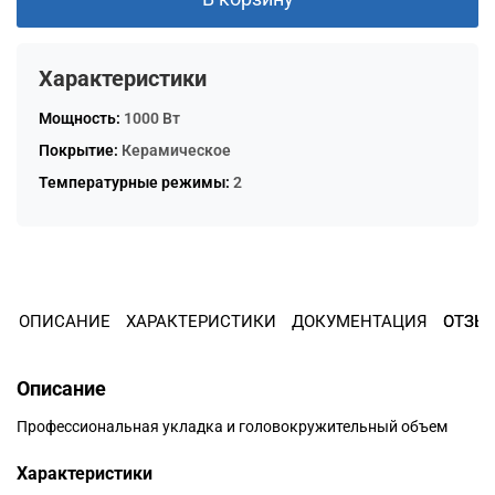
Остались вопросы?
8 800 302-02-51
25
Характеристики
раз в 2 недели
plait.ru
Мощность:
1000 Вт
Покрытие:
Керамическое
Температурные режимы:
2
ОПИСАНИЕ
ХАРАКТЕРИСТИКИ
ДОКУМЕНТАЦИЯ
ОТЗЫ
Описание
раз в 2 недели
Профессиональная укладка и головокружительный объем
Характеристики