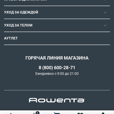
ФЕН-ЩЕТКИ
РОЗНИЧНЫЕ МАГАЗИНЫ
МАШИНКИ ДЛЯ СТРИЖКИ
ВЫПРЯМИТЕЛИ ДЛЯ ВОЛОС
ИНСТРУКЦИИ И FAQ
УХОД ЗА ОДЕЖДОЙ
ТРИММЕРЫ
ЭЛЕКТРОЩИПЦЫ И ПЛОЙКИ
КОНТАКТЫ И РЕКВИЗИТЫ
ПАРОГЕНЕРАТОРЫ
СТАЙЛЕРЫ
УХОД ЗА ТЕЛОМ
СПОСОБЫ ОПЛАТЫ
УТЮГИ
ВОССТАНОВЛЕНИЕ ВОЛОС
УСЛОВИЯ ДОСТАВКИ
ЭПИЛЯТОРЫ
АУТЛЕТ
ULTIMATE EXPERIENCE
ОБМЕН И ВОЗВРАТ
ROWENTA X KARL LAGERFELD
ПОЛИТИКА КОНФИДЕНЦИАЛЬНОСТИ
СОГЛАСИЕ НА ОБРАБОТКУ ДАННЫХ
ГОРЯЧАЯ ЛИНИЯ МАГАЗИНА
ПРОГРАММА ЛОЯЛЬНОСТИ
8 (800) 600-28-71
РЕКОМЕНДАТЕЛЬНЫЕ ТЕХНОЛОГИИ
Ежедневно с 9:00 до 21:00
0