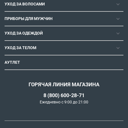
УХОД ЗА ВОЛОСАМИ
РЕМОНТОПРИГОДНОСТЬ
ФЕНЫ
СЕРВИСНЫЕ ЦЕНТРЫ
ПРИБОРЫ ДЛЯ МУЖЧИН
ФЕН-ЩЕТКИ
РОЗНИЧНЫЕ МАГАЗИНЫ
МАШИНКИ ДЛЯ СТРИЖКИ
ВЫПРЯМИТЕЛИ ДЛЯ ВОЛОС
ИНСТРУКЦИИ И FAQ
УХОД ЗА ОДЕЖДОЙ
ТРИММЕРЫ
ЭЛЕКТРОЩИПЦЫ И ПЛОЙКИ
КОНТАКТЫ И РЕКВИЗИТЫ
ПАРОГЕНЕРАТОРЫ
СТАЙЛЕРЫ
УХОД ЗА ТЕЛОМ
СПОСОБЫ ОПЛАТЫ
УТЮГИ
ВОССТАНОВЛЕНИЕ ВОЛОС
УСЛОВИЯ ДОСТАВКИ
ЭПИЛЯТОРЫ
АУТЛЕТ
ULTIMATE EXPERIENCE
ОБМЕН И ВОЗВРАТ
ROWENTA X KARL LAGERFELD
ПОЛИТИКА КОНФИДЕНЦИАЛЬНОСТИ
СОГЛАСИЕ НА ОБРАБОТКУ ДАННЫХ
ГОРЯЧАЯ ЛИНИЯ МАГАЗИНА
ПРОГРАММА ЛОЯЛЬНОСТИ
8 (800) 600-28-71
РЕКОМЕНДАТЕЛЬНЫЕ ТЕХНОЛОГИИ
Ежедневно с 9:00 до 21:00