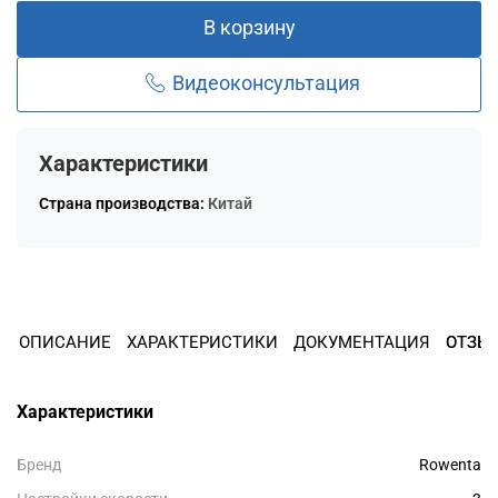
Остались вопросы?
В корзину
8 800 302-02-51
25
раз в 2 недели
plait.ru
Видеоконсультация
Характеристики
Страна производства:
Китай
ОПИСАНИЕ
ХАРАКТЕРИСТИКИ
ДОКУМЕНТАЦИЯ
ОТЗЫ
раз в 2 недели
Характеристики
Бренд
Rowenta