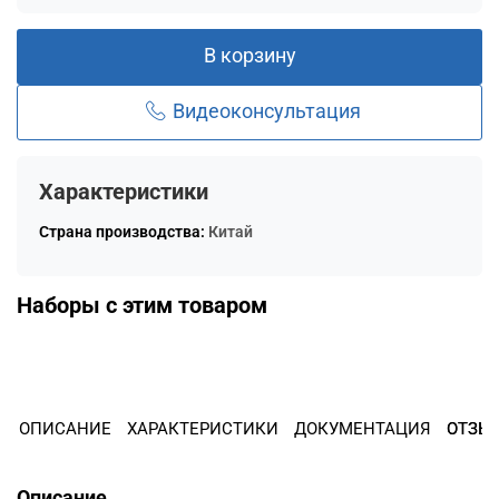
Остались вопросы?
8 800 302-02-51
25
В корзину
раз в 2 недели
plait.ru
Видеоконсультация
Характеристики
Страна производства:
Китай
Наборы с этим товаром
раз в 2 недели
ОПИСАНИЕ
ХАРАКТЕРИСТИКИ
ДОКУМЕНТАЦИЯ
ОТЗЫ
Описание