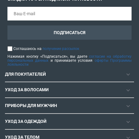
ПОДПИСАТЬСЯ
Соглашаюсь на
получение рассылок
Нажимая кнопку «Подписаться», вы даете
согласие на обработку
персональных данных
и принимаете условия
оферты Программы
лояльности
ДЛЯ ПОКУПАТЕЛЕЙ
ГАРАНТИЯ
УХОД ЗА ВОЛОСАМИ
РЕМОНТОПРИГОДНОСТЬ
ФЕНЫ
СЕРВИСНЫЕ ЦЕНТРЫ
ПРИБОРЫ ДЛЯ МУЖЧИН
ФЕН-ЩЕТКИ
РОЗНИЧНЫЕ МАГАЗИНЫ
МАШИНКИ ДЛЯ СТРИЖКИ
ВЫПРЯМИТЕЛИ ДЛЯ ВОЛОС
ИНСТРУКЦИИ И FAQ
УХОД ЗА ОДЕЖДОЙ
ТРИММЕРЫ
ЭЛЕКТРОЩИПЦЫ И ПЛОЙКИ
КОНТАКТЫ И РЕКВИЗИТЫ
ПАРОГЕНЕРАТОРЫ
СТАЙЛЕРЫ
УХОД ЗА ТЕЛОМ
СПОСОБЫ ОПЛАТЫ