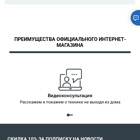
Эта функция нейтрализует статическое электричество и
делает волосы более эластичными и вьющимися. Кроме
этого, волосы становятся более блестящими, так как на
них не задерживается пыль.
ПРЕИМУЩЕСТВА ОФИЦИАЛЬНОГО ИНТЕРНЕТ-
МАГАЗИНА
Видеоконсультация
Расскажем и покажем о технике не выходя из дома
СКИДКА 10% ЗА ПОДПИСКУ НА НОВОСТИ