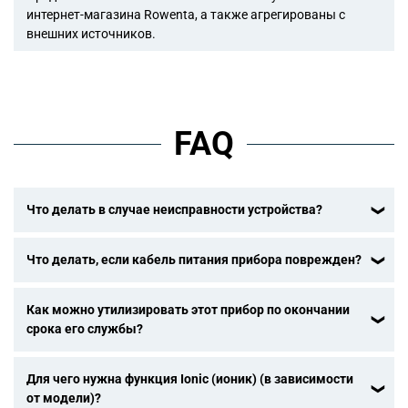
интернет-магазина Rowenta, а также агрегированы с
внешних источников.
FAQ
Что делать в случае неисправности устройства?
После ознакомления с инструкциями по запуску прибора
Что делать, если кабель питания прибора поврежден?
в руководстве пользователя убедитесь, что
электрическая розетка находится в рабочем состоянии,
Не пользуйтесь устройством. Во избежание опасности,
подключив к ней другое устройство. Если прибор не
Как можно утилизировать этот прибор по окончании
замените кабель в центре технического обслуживания.
заработал, не пытайтесь разобрать или отремонтировать
срока его службы?
его. Отнесите прибор в авторизованный центр
технического обслуживания.
В Вашем приборе содержатся ценные материалы, которые
Для чего нужна функция Ionic (ионик) (в зависимости
могут быть подвергнуты вторичной переработке.
от модели)?
Отнесите его на городской пункт сбора отходов.