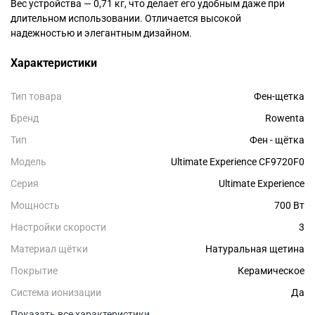
Вес устройства — 0,71 кг, что делает его удобным даже при
длительном использовании. Отличается высокой
надежностью и элегантным дизайном.
Характеристики
Тип товара
Фен-щетка
Бренд
Rowenta
Тип
Фен - щётка
Модель
Ultimate Experience CF9720F0
Серия
Ultimate Experience
Мощность
700 Вт
Настройки скорости
3
Материал щётки
Натуральная щетина
Покрытие
Керамическое
Система ионизации
Да
Показать все характеристики