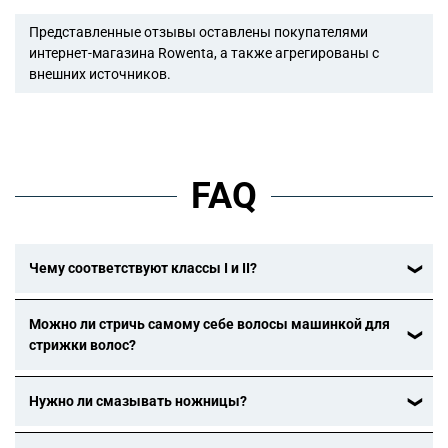
Представленные отзывы оставлены покупателями
интернет-магазина Rowenta, а также агрегированы с
внешних источников.
FAQ
Чему соответствуют классы I и II?
Приборы класса I должны быть заземлены (они имеют
только один слой изоляции). Приборы класса II не должны
Можно ли стричь самому себе волосы машинкой для
быть заземлены, потому что они имеют два слоя разной и
стрижки волос?
отдельной изоляции и представляют собой значительный
Нет. В целях безопасности, а также для получения лучших
риск, если другие заземленные устройства неисправны.
результатов не рекомендуется стричь самому себе волосы
Нужно ли смазывать ножницы?
машинкой для стрижки волос.
Для повышения эффективности работы прибора его