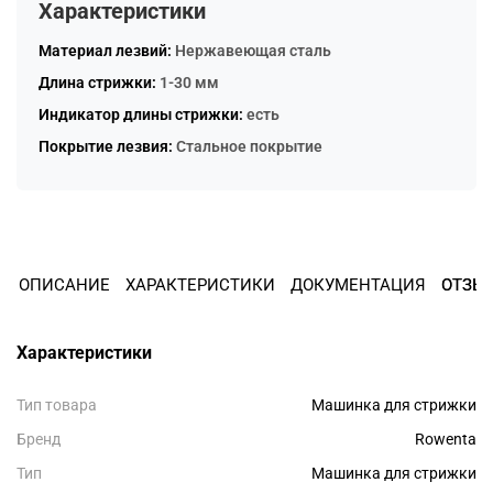
Характеристики
Остались вопросы?
8 800 302-02-51
25
Материал лезвий:
Нержавеющая сталь
раз в 2 недели
plait.ru
Длина стрижки:
1-30 мм
Индикатор длины стрижки:
есть
Покрытие лезвия:
Стальное покрытие
ОПИСАНИЕ
ХАРАКТЕРИСТИКИ
ДОКУМЕНТАЦИЯ
ОТЗЫ
Характеристики
раз в 2 недели
Тип товара
Машинка для стрижки
Бренд
Rowenta
Тип
Машинка для стрижки