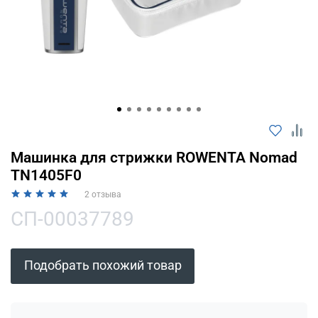
Оплачивайте сегодня только
25
% картой
любого банка
Получайте товар
выбранный способом
Оставшиеся
75
% будут
Машинка для стрижки ROWENTA Nomad
списываться
с вашей карты
TN1405F0
по
25
%
каждые 2 недели
2 отзыва
СП-00037789
Подробнее
Подобрать похожий товар
об оплате Плайтом