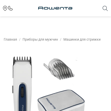
Для клиентов всех банков
Разбейте
Главная
Приборы для мужчин
Машинки для стрижки
оплату на части
Сегодня
25
%
Добавляйте товары
в корзину