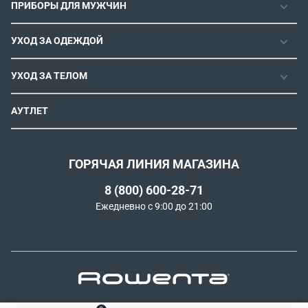
ПРИБОРЫ ДЛЯ МУЖЧИН
ФЕН-ЩЕТКИ
РОЗНИЧНЫЕ МАГАЗИНЫ
МАШИНКИ ДЛЯ СТРИЖКИ
ВЫПРЯМИТЕЛИ ДЛЯ ВОЛОС
ИНСТРУКЦИИ И FAQ
УХОД ЗА ОДЕЖДОЙ
ТРИММЕРЫ
ЭЛЕКТРОЩИПЦЫ И ПЛОЙКИ
КОНТАКТЫ И РЕКВИЗИТЫ
ПАРОГЕНЕРАТОРЫ
СТАЙЛЕРЫ
УХОД ЗА ТЕЛОМ
СПОСОБЫ ОПЛАТЫ
УТЮГИ
ВОССТАНОВЛЕНИЕ ВОЛОС
УСЛОВИЯ ДОСТАВКИ
ЭПИЛЯТОРЫ
АУТЛЕТ
ULTIMATE EXPERIENCE
ОБМЕН И ВОЗВРАТ
ROWENTA X KARL LAGERFELD
ПОЛИТИКА КОНФИДЕНЦИАЛЬНОСТИ
СОГЛАСИЕ НА ОБРАБОТКУ ДАННЫХ
ГОРЯЧАЯ ЛИНИЯ МАГАЗИНА
ПРОГРАММА ЛОЯЛЬНОСТИ
8 (800) 600-28-71
РЕКОМЕНДАТЕЛЬНЫЕ ТЕХНОЛОГИИ
Ежедневно с 9:00 до 21:00