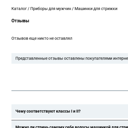
Каталог / Приборы для мужчин / Машинки для стрижки
Отзывы
Отзывов еще никто не оставлял
Представленные отзывы оставлены покупателями интернет
Чему соответствуют классы I и II?
Приборы класса I должны быть заземлены (они имеют толь
изоляции и представляют собой значительный риск, если 
Можно ли стричь самому себе волосы машинкой для стр