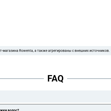
-магазина Rowenta, а также агрегированы с внешних источников.
FAQ
ко один слой изоляции). Приборы класса II не должны быть заземл
другие заземленные устройства неисправны.
ижки волос?