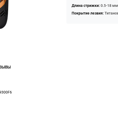
Сегодня
Длина стрижки:
0.5-18 мм
25
%
Покрытие лезвия:
Титано
Добавляйте товары
в корзину
Оплачивайте сегодня только
25
% картой любого
банка
ЗЫВЫ
Получайте товар
выбранный способом
9300F6
Оставшиеся
75
% будут
списываться
с вашей карты
по
25
%
каждые 2 недели