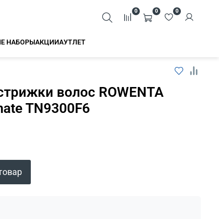
0
0
0
Е НАБОРЫ
АКЦИИ
АУТЛЕТ
стрижки волос ROWENTA
mate TN9300F6
Закрыть
товар