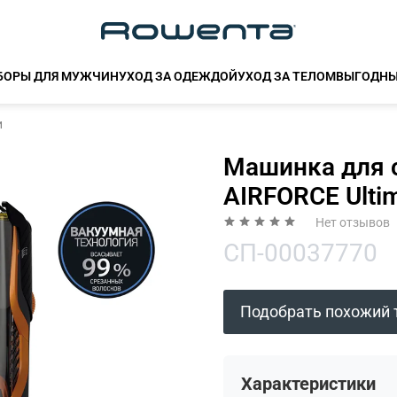
БОРЫ ДЛЯ МУЖЧИН
УХОД ЗА ОДЕЖДОЙ
УХОД ЗА ТЕЛОМ
ВЫГОДНЫ
и
Машинка для 
AIRFORCE Ulti
Нет отзывов
СП-00037770
Для клиентов всех банков
Подобрать похожий 
Разбейте
оплату на части
Характеристики