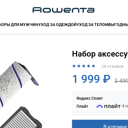
БОРЫ ДЛЯ МУЖЧИН
УХОД ЗА ОДЕЖДОЙ
УХОД ЗА ТЕЛОМ
ВЫГОДНЫ
Набор аксесс
26 отзывов
1 999 ₽
3 49
Для клиентов всех банков
Разбейте
оплату на части
Яндекс Сплит
Плайт
4 
В корзину
Сегодня