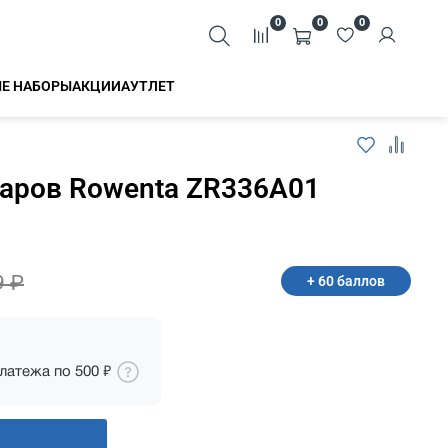
0
0
0
Е НАБОРЫ
АКЦИИ
АУТЛЕТ
уаров Rowenta ZR336A01
Закрыть
9 ₽
+ 60 баллов
платежа по
500 ₽