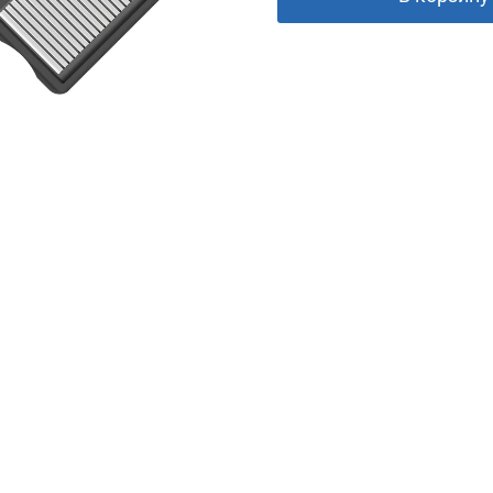
25
%
Добавляйте товары
в корзину
Оплачивайте сегодня только
25
% картой любого
банка
Получайте товар
выбранный способом
Оставшиеся
75
% будут
списываться
с вашей карты
по
25
%
каждые 2 недели