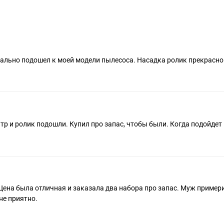
Подробнее
об оплате Плайтом
еально подошел к моей модели пылесоса. Насадка ролик прекрасно
25
раз в 2
недели
Остались вопросы?
тр и ролик подошли. Купил про запас, чтобы были. Когда подойдет 
8 800 302-02-51
plait.ru
раз в 2 недели
Цена была отличная и заказала два набора про запас. Муж примери
не приятно.