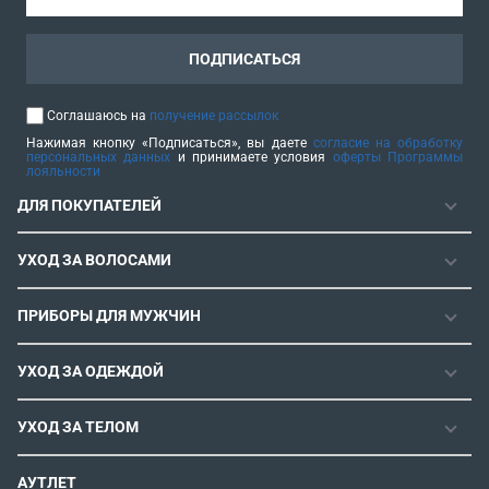
ПОДПИСАТЬСЯ
Соглашаюсь на
получение рассылок
Нажимая кнопку «Подписаться», вы даете
согласие на обработку
персональных данных
и принимаете условия
оферты Программы
лояльности
ДЛЯ ПОКУПАТЕЛЕЙ
ГАРАНТИЯ
УХОД ЗА ВОЛОСАМИ
РЕМОНТОПРИГОДНОСТЬ
ФЕНЫ
СЕРВИСНЫЕ ЦЕНТРЫ
ПРИБОРЫ ДЛЯ МУЖЧИН
ФЕН-ЩЕТКИ
РОЗНИЧНЫЕ МАГАЗИНЫ
МАШИНКИ ДЛЯ СТРИЖКИ
ВЫПРЯМИТЕЛИ ДЛЯ ВОЛОС
ИНСТРУКЦИИ И FAQ
УХОД ЗА ОДЕЖДОЙ
ТРИММЕРЫ
ЭЛЕКТРОЩИПЦЫ И ПЛОЙКИ
КОНТАКТЫ И РЕКВИЗИТЫ
ПАРОГЕНЕРАТОРЫ
СТАЙЛЕРЫ
УХОД ЗА ТЕЛОМ
СПОСОБЫ ОПЛАТЫ
УТЮГИ
ВОССТАНОВЛЕНИЕ ВОЛОС
УСЛОВИЯ ДОСТАВКИ
ЭПИЛЯТОРЫ
АУТЛЕТ
ULTIMATE EXPERIENCE