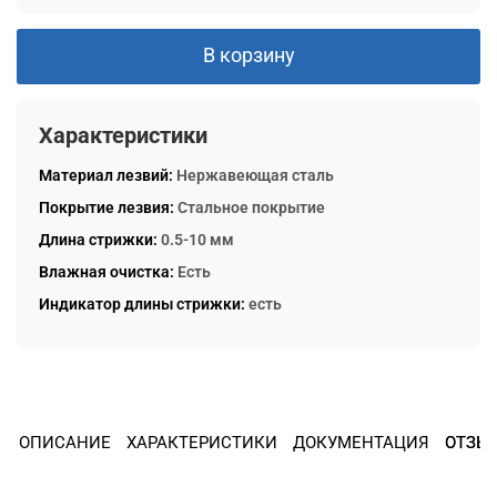
Остались вопросы?
8 800 302-02-51
25
В корзину
раз в 2 недели
plait.ru
Характеристики
Материал лезвий:
Нержавеющая сталь
Покрытие лезвия:
Стальное покрытие
Длина стрижки:
0.5-10 мм
Влажная очистка:
Есть
Индикатор длины стрижки:
есть
раз в 2 недели
ОПИСАНИЕ
ХАРАКТЕРИСТИКИ
ДОКУМЕНТАЦИЯ
ОТЗЫ