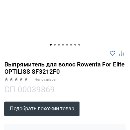
Оплачивайте сегодня только
25
% картой
любого банка
Получайте товар
выбранный способом
Оставшиеся
75
% будут
Выпрямитель для волос Rowenta For Elite
списываться
с вашей карты
OPTILISS SF3212F0
по
25
%
каждые 2 недели
Нет отзывов
СП-00039869
Подробнее
Подобрать похожий товар
об оплате Плайтом