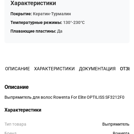
Характеристики
Остались вопросы?
8 800 302-02-51
25
Покрытие:
Кератин-Турмалин
раз в 2 недели
plait.ru
Температурные режимы:
130°-230°С
Плавающие пластины:
Да
ОПИСАНИЕ
ХАРАКТЕРИСТИКИ
ДОКУМЕНТАЦИЯ
ОТЗЫ
Описание
Выпрямитель для волос Rowenta For Elite OPTILISS SF3212F0
раз в 2 недели
Характеристики
Тип товара
Выпрямитель
Бренд
Rowenta