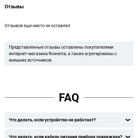
Отзывы
Отзывов еще никто не оставлял
Представленные отзывы оставлены покупателями
интернет-магазина Rowenta, а также агрегированы с
внешних источников.
FAQ
Что делать, если устройство не работает?
После ознакомления с инструкциями по запуску прибора
Что делать, если кабель питания прибора поврежден?
в руководстве пользователя убедитесь, что