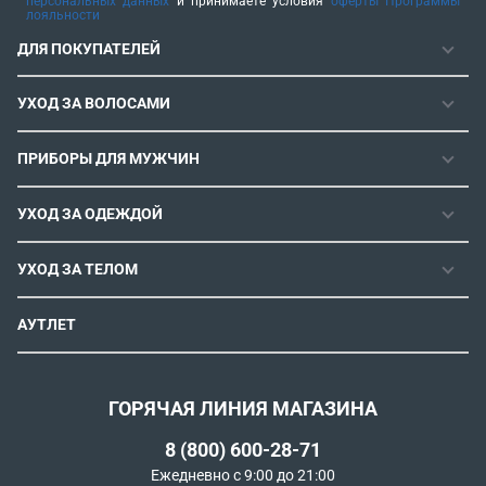
персональных данных
и принимаете условия
оферты Программы
лояльности
ДЛЯ ПОКУПАТЕЛЕЙ
ГАРАНТИЯ
УХОД ЗА ВОЛОСАМИ
РЕМОНТОПРИГОДНОСТЬ
ФЕНЫ
СЕРВИСНЫЕ ЦЕНТРЫ
ПРИБОРЫ ДЛЯ МУЖЧИН
ФЕН-ЩЕТКИ
РОЗНИЧНЫЕ МАГАЗИНЫ
МАШИНКИ ДЛЯ СТРИЖКИ
ВЫПРЯМИТЕЛИ ДЛЯ ВОЛОС
ИНСТРУКЦИИ И FAQ
УХОД ЗА ОДЕЖДОЙ
ТРИММЕРЫ
ЭЛЕКТРОЩИПЦЫ И ПЛОЙКИ
КОНТАКТЫ И РЕКВИЗИТЫ
ПАРОГЕНЕРАТОРЫ
СТАЙЛЕРЫ
УХОД ЗА ТЕЛОМ
СПОСОБЫ ОПЛАТЫ
УТЮГИ
ВОССТАНОВЛЕНИЕ ВОЛОС
УСЛОВИЯ ДОСТАВКИ
ЭПИЛЯТОРЫ
АУТЛЕТ
ULTIMATE EXPERIENCE
ОБМЕН И ВОЗВРАТ
ROWENTA X KARL LAGERFELD
ПОЛИТИКА КОНФИДЕНЦИАЛЬНОСТИ
СОГЛАСИЕ НА ОБРАБОТКУ ДАННЫХ
ГОРЯЧАЯ ЛИНИЯ МАГАЗИНА
ПРОГРАММА ЛОЯЛЬНОСТИ
8 (800) 600-28-71
РЕКОМЕНДАТЕЛЬНЫЕ ТЕХНОЛОГИИ
Ежедневно с 9:00 до 21:00