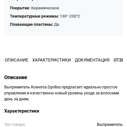
Остались вопросы?
Покрытие:
Керамическое
8 800 302-02-51
25
Температурные режимы:
130°-230°С
раз в 2 недели
plait.ru
Плавающие пластины:
Да
ОПИСАНИЕ
ХАРАКТЕРИСТИКИ
ДОКУМЕНТАЦИЯ
ОТЗЫ
Описание
Выпрямитель Rowenta Optiliss предлагает идеально простое
управление и качественно новый уровень ухода за волосами
день за днем.
раз в 2 недели
Характеристики
Тип товара
Выпрямитель