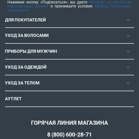
Нажимая кнопку «Подписаться», вы даете
согласие на обработку
персональных данных
и принимаете условия
оферты Программы
лояльности
ДЛЯ ПОКУПАТЕЛЕЙ
ГАРАНТИЯ
УХОД ЗА ВОЛОСАМИ
РЕМОНТОПРИГОДНОСТЬ
ФЕНЫ
СЕРВИСНЫЕ ЦЕНТРЫ
ПРИБОРЫ ДЛЯ МУЖЧИН
ФЕН-ЩЕТКИ
РОЗНИЧНЫЕ МАГАЗИНЫ
МАШИНКИ ДЛЯ СТРИЖКИ
ВЫПРЯМИТЕЛИ ДЛЯ ВОЛОС
ИНСТРУКЦИИ И FAQ
УХОД ЗА ОДЕЖДОЙ
ТРИММЕРЫ
ЭЛЕКТРОЩИПЦЫ И ПЛОЙКИ
КОНТАКТЫ И РЕКВИЗИТЫ
ПАРОГЕНЕРАТОРЫ
СТАЙЛЕРЫ
УХОД ЗА ТЕЛОМ
СПОСОБЫ ОПЛАТЫ
УТЮГИ
ВОССТАНОВЛЕНИЕ ВОЛОС
УСЛОВИЯ ДОСТАВКИ
ЭПИЛЯТОРЫ
АУТЛЕТ
ULTIMATE EXPERIENCE
ОБМЕН И ВОЗВРАТ
ROWENTA X KARL LAGERFELD
ПОЛИТИКА КОНФИДЕНЦИАЛЬНОСТИ
СОГЛАСИЕ НА ОБРАБОТКУ ДАННЫХ
ГОРЯЧАЯ ЛИНИЯ МАГАЗИНА
ПРОГРАММА ЛОЯЛЬНОСТИ
8 (800) 600-28-71
РЕКОМЕНДАТЕЛЬНЫЕ ТЕХНОЛОГИИ