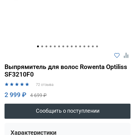
Оплачивайте сегодня только
25
% картой
любого банка
Получайте товар
выбранный способом
Оставшиеся
75
% будут
Выпрямитель для волос Rowenta Optiliss
списываться
с вашей карты
SF3210F0
по
25
%
каждые 2 недели
72 отзыва
2 999 ₽
4 699 ₽
Подробнее
Сообщить о поступлении
об оплате Плайтом
Характеристики